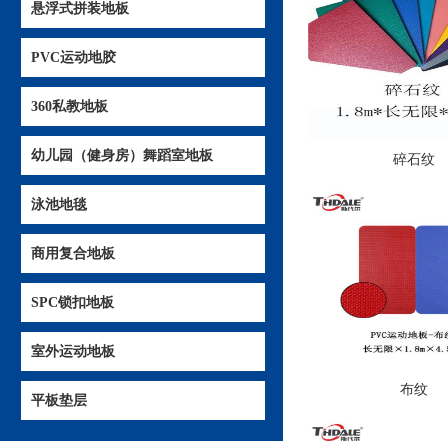
悬浮式拼装地板
PVC运动地胶
360私教地板
幼儿园（健身房）舞蹈室地板
碎石纹
泳池地毯
商用复合地板
SPC锁扣地板
室外运动地板
布纹
平板垫层